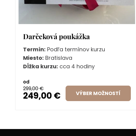
Darčeková poukážka
Termín:
Podľa termínov kurzu
Miesto:
Bratislava
Dĺžka kurzu:
cca 4 hodiny
od
299,00
€
249,00
€
VÝBER MOŽNOSTÍ