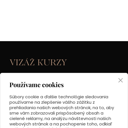
IČO: 46 603 921
Používame cookies
DIČ: 1082477594
Súbory cookie a ďalšie technológie sledovania
používame na zlepšenie vášho zážitku z
Mobil:
0948 449 227
prehliadania našich webových stránok, na to, aby
Email:
info@vizazkurzy.sk
sme vám zobrazovali prispôsobený obsah a
cielené reklamy, na analýzu návštevnosti našich
webových stránok a na pochopenie toho, odkiaľ