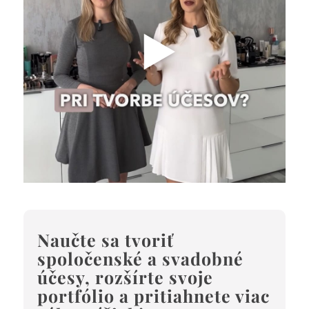
Naučte sa tvoriť
spoločenské a svadobné
účesy, rozšírte svoje
portfólio a pritiahnete viac