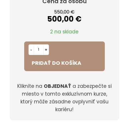
Cena za osobu
Pôvodná
Aktuálna
550,00
€
500,00
€
cena
cena
bola:
je:
2 na sklade
550,00 €.
500,00 €.
PRIDAŤ DO KOŠÍKA
Kliknite na
OBJEDNAŤ
a zabezpečte si
miesto v tomto exkluzívnom kurze,
ktorý môže zásadne ovplyvniť vašu
kariéru!