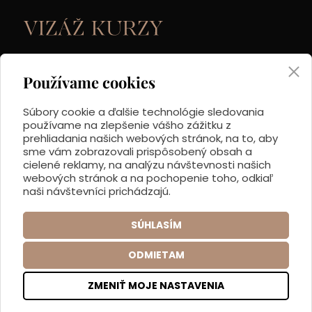
IČO: 46 603 921
Používame cookies
DIČ: 1082477594
Súbory cookie a ďalšie technológie sledovania
používame na zlepšenie vášho zážitku z
Mobil:
0948 449 227
prehliadania našich webových stránok, na to, aby
Email:
info@vizazkurzy.sk
sme vám zobrazovali prispôsobený obsah a
cielené reklamy, na analýzu návštevnosti našich
webových stránok a na pochopenie toho, odkiaľ
Všeobecné obchodné podmienky
naši návštevníci prichádzajú.
Ochrana osobných údajov (GDPR)
SÚHLASÍM
Nastavenie cookies
ODMIETAM
0
ZMENIŤ MOJE NASTAVENIA
Copyright © 2024 VIZÁŽ KURZY,
tvorba web stránok
by ABCDesign