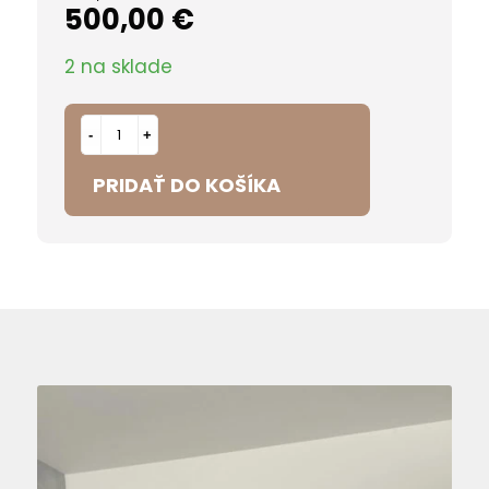
500,00
€
cena
cena
bola:
je:
2 na sklade
550,00 €.
500,00 €.
PRIDAŤ DO KOŠÍKA