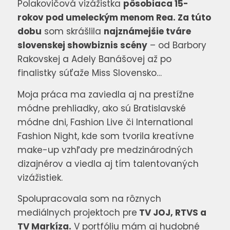
Polakovičová vizážistka
pôsobiaca 15-
rokov pod umeleckým menom Rea. Za túto
dobu
som skrášlila
najznámejšie tváre
slovenskej showbiznis scény
– od Barbory
Rakovskej a Adely Banášovej až po
finalistky súťaže Miss Slovensko…
Moja práca ma zaviedla aj na prestížne
módne prehliadky, ako sú Bratislavské
módne dni, Fashion Live či International
Fashion Night, kde som tvorila kreatívne
make-up vzhľady pre medzinárodných
dizajnérov a viedla aj tím talentovaných
vizážistiek.
Spolupracovala som na rôznych
mediálnych projektoch pre
TV JOJ, RTVS a
TV Markíza.
V portfóliu mám aj hudobné