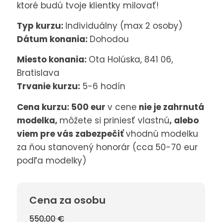
ktoré budú tvoje klientky milovať!
Typ kurzu:
Individuálny (max 2 osoby)
Dátum konania:
Dohodou
Miesto konania:
Ota Holúska, 841 06,
Bratislava
Trvanie kurzu:
5-6 hodín
Cena kurzu: 500 eur
v cene
nie je zahrnutá
modelka,
môžete si priniesť vlastnú
, alebo
viem pre vás zabezpečiť
vhodnú modelku
za ňou stanovený honorár (cca 50-70 eur
podľa modelky)
Cena za osobu
Pôvodná
Aktuálna
550,00
€